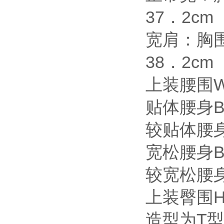
37．2cm
宽肩：胸围B
38．2cm
上装腰围
贴体腰身B
较贴体腰身B
宽松腰身B-
较宽松腰身B
上装臀围
造型为T型B