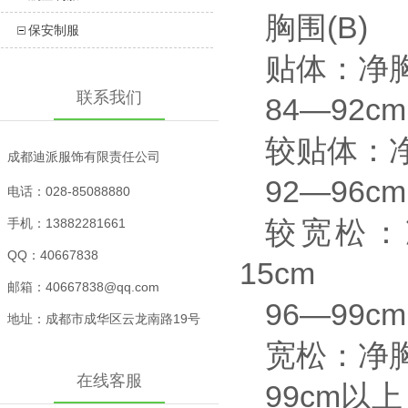
胸围(B)
保安制服
贴体：净胸
联系我们
84—92cm
较贴体：净
成都迪派服饰
有限责任公司
92—96cm
电话：028-85088880
较宽松：
手机：13882281661
QQ：40667838
15cm
邮箱：40667838@qq.com
96—99cm
地址：
成都市成华区云龙南路19号
宽松：净胸
在线客服
99cm以上