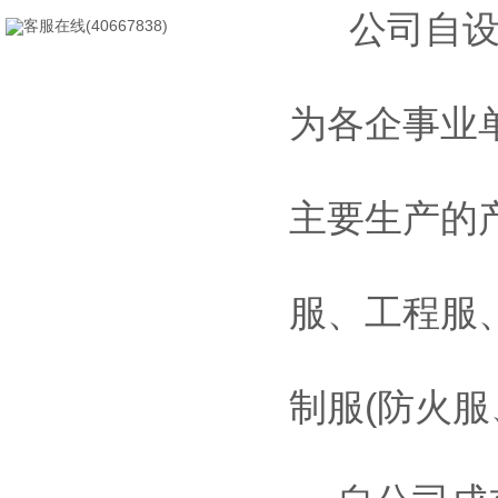
公司自设工
客服在线(40667838)
为各企事业单
主要生产的
服、工程服
制服(防火