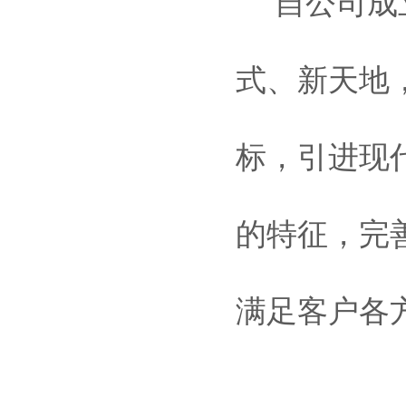
自公司成立
式、新天地
标，引进现
的特征，完
满足客户各