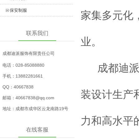
保安制服
家集多元化
联系我们
业。
成都迪派服饰
有限责任公司
成都迪
电话：028-85088880
手机：13882281661
QQ：40667838
装设计生产
邮箱：40667838@qq.com
地址：
成都市成华区云龙南路19号
力和高水平的
在线客服