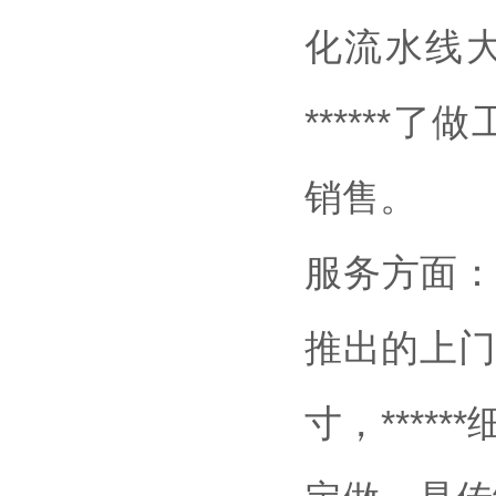
化流水线
******
销售。
服务方面
推出的上门
寸，***