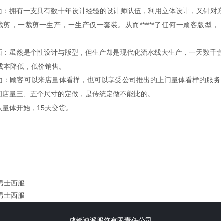
面：拥有一支具有数十年设计经验的设计师队伍，利用立体设计，又针对
剪，一裁剪一生产，一生产仅一套装。从而******了任何一顾客版型，，
面：虽然是个性设计与版型，但生产却是现代化流水线大生产，一天数千套西装
**了成本降低，低价销售。
面：顾客可以来店量体看样，也可以享受公司推出的上门量体看样的服务，全身
纫店量三、五个尺寸的定做，是传统定做不能比的。
从量体开始，15天交货。
男士西服
男士西服
成都迪派服饰
有限责任公司