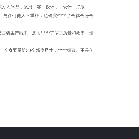
东方人体型，采用一客一设计，一设计一打版，一
与任何他人不重样，也确实******了合体合身合
生产出来。从而******了做工质量和效率，也
要量近30个部位尺寸，******细致。不是传