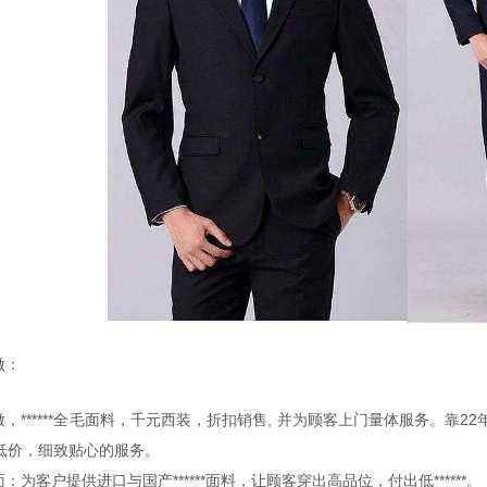
做：
，******全毛面料，千元西装，折扣销售, 并为顾客上门量体服务。靠
***低价，细致贴心的服务。
：为客户提供进口与国产******面料，让顾客穿出高品位，付出低******。