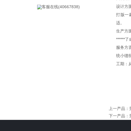
设计方
客服在线(40667838)
打版一裁
适。
生产方
****
服务方
统小缝
工期：
上一产品
：
下一产品
：