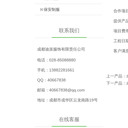
保安制服
合作项
提供产
联系我们
项目费用
工程日期：
成都迪派服饰
有限责任公司
客户满
电话：028-85088880
手机：13882281661
上一产品
：
QQ：40667838
下一产品
：
邮箱：40667838@qq.com
地址：
成都市成华区云龙南路19号
在线客服